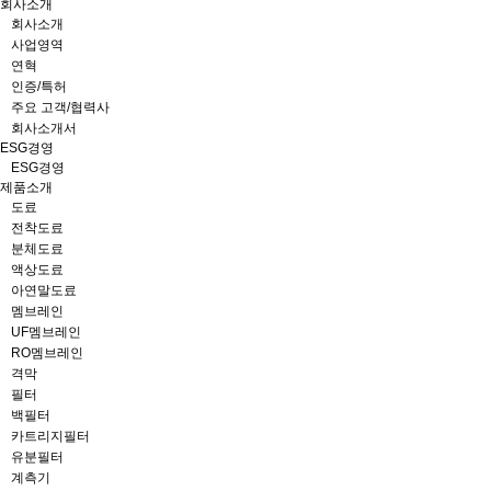
회사소개
회사소개
사업영역
연혁
인증/특허
주요 고객/협력사
회사소개서
ESG경영
ESG경영
제품소개
도료
전착도료
분체도료
액상도료
아연말도료
멤브레인
UF멤브레인
RO멤브레인
격막
필터
백필터
카트리지필터
유분필터
계측기