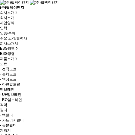
(주)필텍이엔지
회사소개
회사소개
사업영역
연혁
인증/특허
주요 고객/협력사
회사소개서
ESG경영
ESG경영
제품소개
도료
- 전착도료
- 분체도료
- 액상도료
- 아연말도료
멤브레인
- UF멤브레인
- RO멤브레인
격막
필터
- 백필터
- 카트리지필터
- 유분필터
계측기