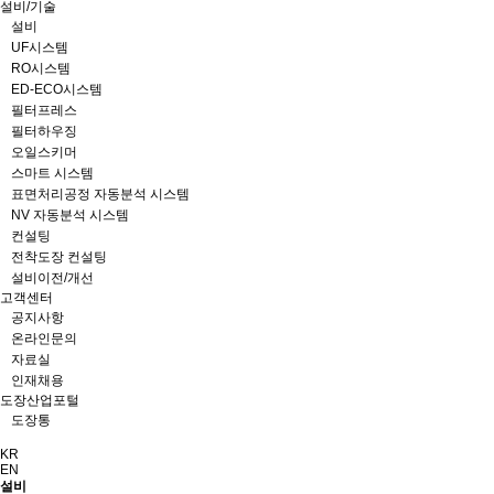
설비/기술
설비
UF시스템
RO시스템
ED-ECO시스템
필터프레스
필터하우징
오일스키머
스마트 시스템
표면처리공정 자동분석 시스템
NV 자동분석 시스템
컨설팅
전착도장 컨설팅
설비이전/개선
고객센터
공지사항
온라인문의
자료실
인재채용
도장산업포털
도장통
KR
EN
설비