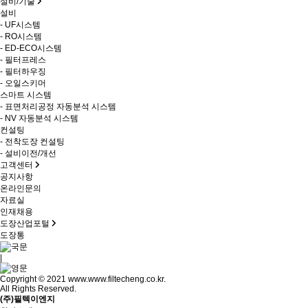
설비/기술
설비
- UF시스템
- RO시스템
- ED-ECO시스템
- 필터프레스
- 필터하우징
- 오일스키머
스마트 시스템
- 표면처리공정 자동분석 시스템
- NV 자동분석 시스템
컨설팅
- 전착도장 컨설팅
- 설비이전/개선
고객센터
공지사항
온라인문의
자료실
인재채용
도장산업포털
도장통
|
Copyright © 2021 www.www.filtecheng.co.kr.
All Rights Reserved.
(주)필텍이엔지