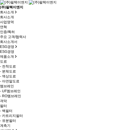
(주)필텍이엔지
회사소개
회사소개
사업영역
연혁
인증/특허
주요 고객/협력사
회사소개서
ESG경영
ESG경영
제품소개
도료
- 전착도료
- 분체도료
- 액상도료
- 아연말도료
멤브레인
- UF멤브레인
- RO멤브레인
격막
필터
- 백필터
- 카트리지필터
- 유분필터
계측기