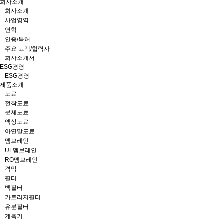
회사소개
회사소개
사업영역
연혁
인증/특허
주요 고객/협력사
회사소개서
ESG경영
ESG경영
제품소개
도료
전착도료
분체도료
액상도료
아연말도료
멤브레인
UF멤브레인
RO멤브레인
격막
필터
백필터
카트리지필터
유분필터
계측기