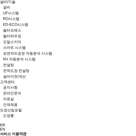
설비/기술
설비
UF시스템
RO시스템
ED-ECO시스템
필터프레스
필터하우징
오일스키머
스마트 시스템
표면처리공정 자동분석 시스템
NV 자동분석 시스템
컨설팅
전착도장 컨설팅
설비이전/개선
고객센터
공지사항
온라인문의
자료실
인재채용
도장산업포털
도장통
KR
EN
서비스 이용약관