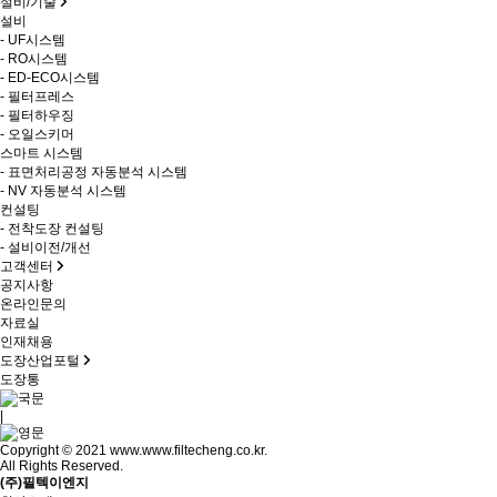
설비/기술
설비
- UF시스템
- RO시스템
- ED-ECO시스템
- 필터프레스
- 필터하우징
- 오일스키머
스마트 시스템
- 표면처리공정 자동분석 시스템
- NV 자동분석 시스템
컨설팅
- 전착도장 컨설팅
- 설비이전/개선
고객센터
공지사항
온라인문의
자료실
인재채용
도장산업포털
도장통
|
Copyright © 2021 www.www.filtecheng.co.kr.
All Rights Reserved.
(주)필텍이엔지